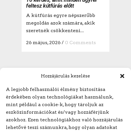
feltesz kútfúrás előtt
A kútfúrás egyre népszerűbb
megoldás azok számára, akik
szeretnék csökkenteni...
26 május, 2026
/
0 Comments
Hozzájárulás kezelése
A legjobb felhasználói élmény biztosítása
érdekében olyan technológiákat használunk,
mint például a cookie-k, hogy tároljuk az
Hívjon minket! +3620/318-
eszközinformációkat és/vagy hozzáférjünk
azokhoz. Ezen technológiákhoz való hozzájárulás
1614
lehetővé teszi számunkra, hogy olyan adatokat