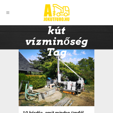
kút
vízminőség
Tag
10 kérdés, amit minden ügyfél