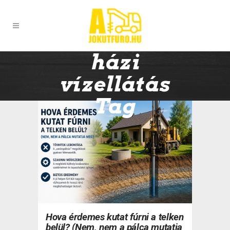
házi
vízellátás
Tag
Hova érdemes kutat fúrni a telken
belül? (Nem, nem a pálca mutatja