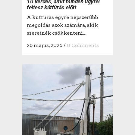
10 kérdés, amit minden ügyfél
feltesz kútfúrás előtt
A kútfúrás egyre népszerűbb
megoldás azok számára, akik
szeretnék csökkenteni...
26 május, 2026
/
0 Comments