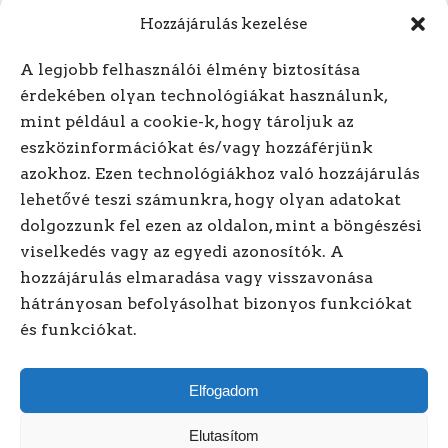
Hozzájárulás kezelése
A legjobb felhasználói élmény biztosítása
érdekében olyan technológiákat használunk,
mint például a cookie-k, hogy tároljuk az
Hívjon minket! +3620/318-
eszközinformációkat és/vagy hozzáférjünk
azokhoz. Ezen technológiákhoz való hozzájárulás
1614
lehetővé teszi számunkra, hogy olyan adatokat
dolgozzunk fel ezen az oldalon, mint a böngészési
Kövessen minket online!
viselkedés vagy az egyedi azonosítók. A
hozzájárulás elmaradása vagy visszavonása
hátrányosan befolyásolhat bizonyos funkciókat
és funkciókat.
Elfogadom
Elutasítom