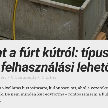
 a fúrt kútról: típu
felhasználási lehe
ntec
0 Comments
0
Likes
vízellátás biztosítására, különösen ott, ahol a vezeték
. De nem minden kút egyforma – fontos ismerni a külö
.