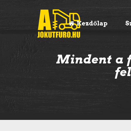
Kezdőlap
S
Mindent a f
fe