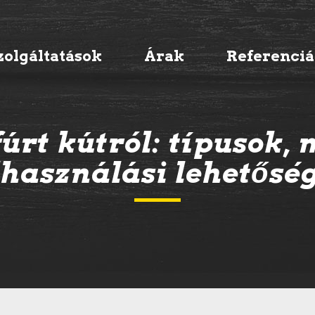
zolgáltatások
Árak
Referenci
úrt kútról: típusok, 
lhasználási lehetősé