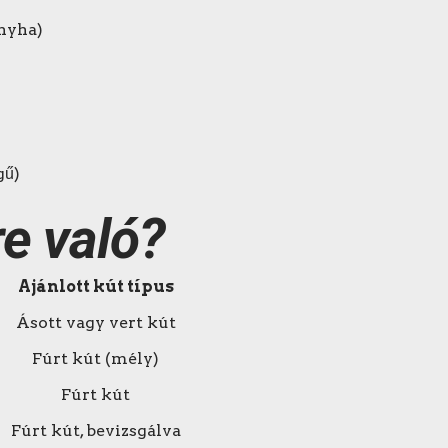
nyha)
gű)
re való?
Ajánlott kút típus
Ásott vagy vert kút
Fúrt kút (mély)
Fúrt kút
Fúrt kút, bevizsgálva