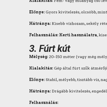
Kialakítás:
Fém- vagy műanyag cső leve
Előnye:
Gyors kivitelezés, olcsóbb, mint
Hátránya:
Kisebb vízhozam, sekély réte
Felhasználás:
Kerti használatra
, kis
3.
Fúrt kút
Mélység:
20–150 méter (vagy még mély
Kialakítás:
Gép által fúrt szűk átmérőj
Előnye:
Stabil, mélyebb, tisztább víz, 
Hátránya:
Drágább kivitelezés, engedél
Felhasználás: