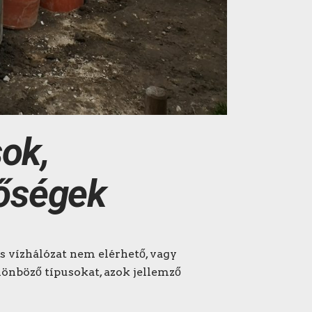
sok,
tőségek
es vízhálózat nem elérhető, vagy
nböző típusokat, azok jellemző