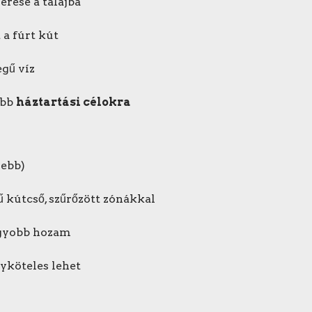
rése a talajba
 a fúrt kút
gű víz
ebb
háztartási célokra
ebb)
ű kútcső, szűrőzött zónákkal
nagyobb hozam
yköteles lehet