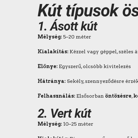
Kút
típusok ö
1.
Ásott kút
Mélység:
5–20 méter
Kialakítás:
Kézzel vagy géppel, széles 
Előnye:
Egyszerű, olcsóbb kivitelezés
Hátránya:
Sekély, szennyeződésre érzé
Felhasználás:
Elsősorban
öntözésre
,
k
2.
Vert kút
Mélység:
10–25 méter