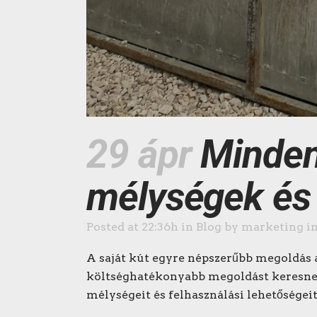
29 ápr
Mindent
mélységek és 
Posted at 22:36h
in
Blog
by
marketing i
A saját kút egyre népszerűbb megoldás a 
költséghatékonyabb megoldást keresnek
mélységeit és felhasználási lehetőségeit