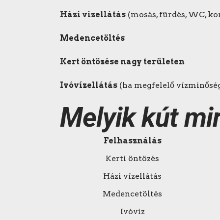
Házi vízellátás
(mosás, fürdés, WC, ko
Medencetöltés
Kert öntözése nagy területen
Ivóvízellátás
(ha megfelelő vízminősé
Melyik kút mi
Felhasználás
Kerti öntözés
Házi vízellátás
Medencetöltés
Ivóvíz