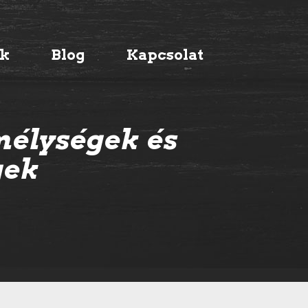
ák
Blog
Kapcsolat
mélységek és
gek