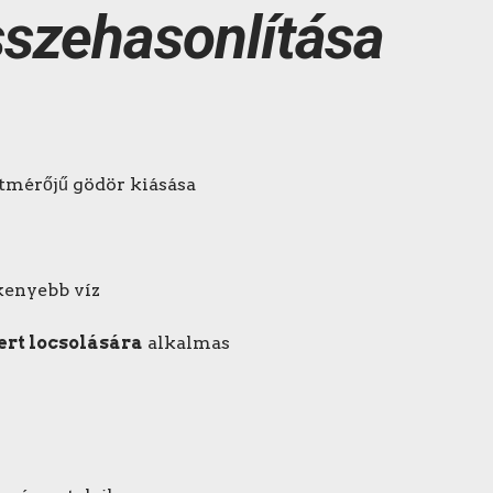
sszehasonlítása
átmérőjű gödör kiásása
kenyebb víz
ert locsolására
alkalmas