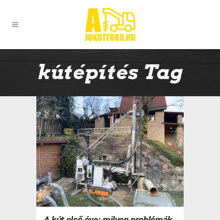
kútépítés Tag
A kút első éve: milyen problémák