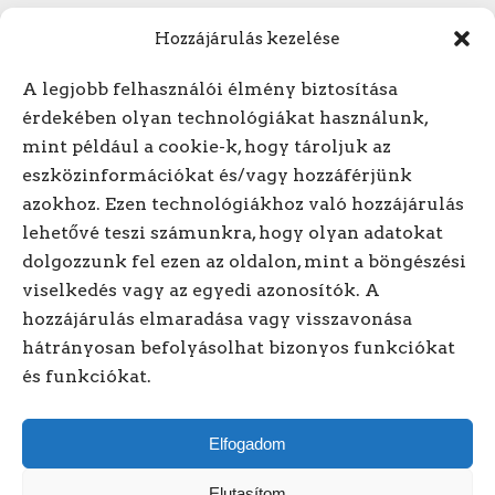
Hozzájárulás kezelése
A legjobb felhasználói élmény biztosítása
érdekében olyan technológiákat használunk,
mint például a cookie-k, hogy tároljuk az
Hívjon minket! +3620/318-
eszközinformációkat és/vagy hozzáférjünk
azokhoz. Ezen technológiákhoz való hozzájárulás
1614
lehetővé teszi számunkra, hogy olyan adatokat
dolgozzunk fel ezen az oldalon, mint a böngészési
Kövessen minket online!
viselkedés vagy az egyedi azonosítók. A
hozzájárulás elmaradása vagy visszavonása
hátrányosan befolyásolhat bizonyos funkciókat
és funkciókat.
Elfogadom
Elutasítom