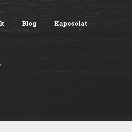
ák
Blog
Kapcsolat
g