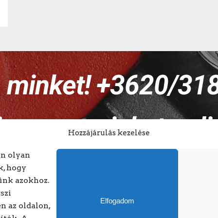
n minket! +3620/31
vessen minket onli
Hozzájárulás kezelése
en olyan
k, hogy
ünk azokhoz.
szi
Elfogadom
n az oldalon,