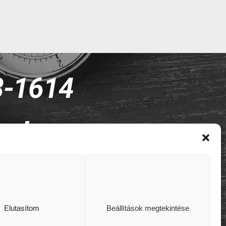
8-1614
ne!
Elutasítom
Beállítások megtekintése