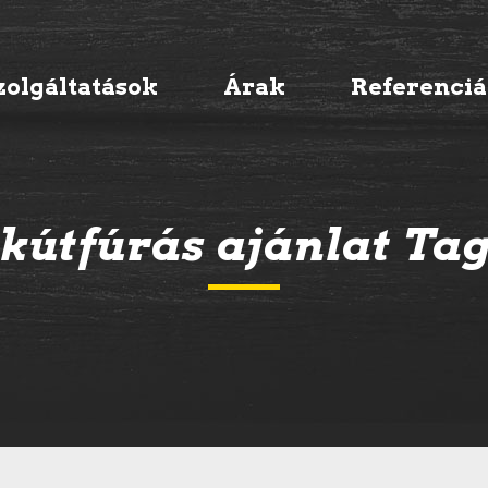
zolgáltatások
Árak
Referenci
kútfúrás ajánlat Ta