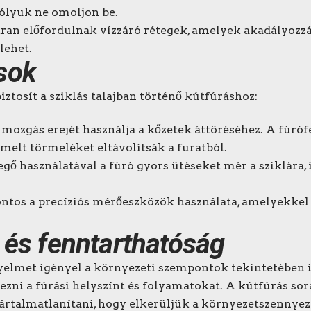
rólyuk ne omoljon be.
akran előfordulnak vízzáró rétegek, amelyek akadályozzák
lehet.
sok
tosít a sziklás talajban történő
kútfúráshoz
:
ó mozgás erejét használja a kőzetek áttöréséhez. A fúróf
rmelt törmeléket eltávolítsák a furatból.
evegő használatával a fúró gyors ütéseket mér a sziklár
ontos a precíziós mérőeszközök használata, amelyekkel 
 és fenntarthatóság
gyelmet igényel a környezeti szempontok tekintetében is
ni a fúrási helyszínt és folyamatokat. A kútfúrás sorá
ártalmatlanítani, hogy elkerüljük a környezetszennyez