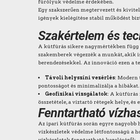
fúrólyuk védelme érdekében.
Egy szakszerűen megtervezett és kivitel
igények kielégítése stabil működést bizt
Szakértelem és tec
A kútfúrás sikere nagymértékben függ
szakemberek végezzék a munkát, akik ism
berendezésekkel. Az innováció ezen a te
Távoli helyszíni vezérlés
: Modern 
pontosságot és minimalizálja a hibákat.
Geofizikai vizsgálatok
: A kútfúrás
összetétele, a víztartó rétegek helye, és
Fenntartható vízha
Az ipari kútfúrás során egyre nagyobb h
vízkészletek védelme létfontosságú a ho
vízkészletek fenntartható kezeléséről: