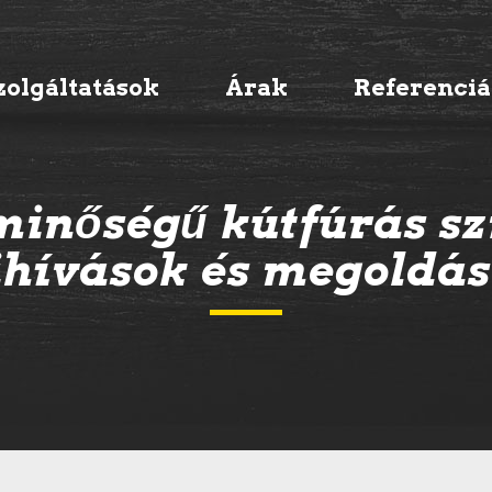
zolgáltatások
Árak
Referenci
minőségű kútfúrás sz
hívások és megoldá