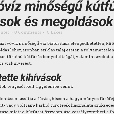
vóvíz minőségű kútfú
vások és megoldások
intec
0 Comments
0
Likes
z ivóvíz minőségű víz biztosítása elengedhetetlen, kü
dás lehet, azonban sziklás talaj esetén a folyamat jele
jban történő
kútfúrás
bonyolultságát, valamint azokat a
os vízkinyerést.
ntette kihívások
több tényezőt kell figyelembe venni:
lentősen lassítja a fúrást, hiszen a hagyományos fúróf
nt- vagy volfrám-karbid fúrófejek használata szükséges
ilitása miatt a kútfurat összeomlása veszélyeztetheti a f