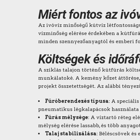
Miért fontos az ivó
Az ivóvíz minőségű kútvíz létfontosság
vízminőség elérése érdekében a kútfúrás
minden szennyezőanyagtól és emberi fo
Költségek és időráf
A sziklás talajon történő kútfúrás
költs
munkálatoké. A kemény kőzet áttörése, a
projekt összetettségét. Az alábbi tényez
Fúróberendezés típusa
: A speciáli
pneumatikus légkalapácsok használata 
Fúrás mélysége
: A víztartó réteg e
mélység elérése lassabb, és több anyago
Talaj stabilizálása
: Béléscsövek és