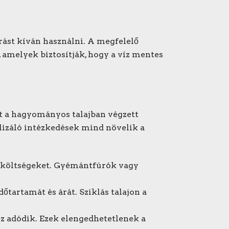
rást kíván használni. A megfelelő
 amelyek biztosítják, hogy a víz mentes
t a hagyományos talajban végzett
ilizáló intézkedések mind növelik a
 a költségeket. Gyémántfúrók vagy
őtartamát és árát. Sziklás talajon a
ez adódik. Ezek elengedhetetlenek a