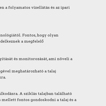
 a folyamatos vízellátás és az ipari
hnológiától. Fontos, hogy olyan
endelkeznek a megfelelő
yítását és monitorozását, ami növeli a
égével meghatározható a talaj
kra.
lkodásra. A sziklás talajban található
mellett fontos gondoskodni a talaj és a