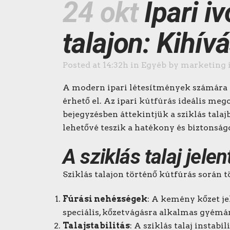
24 okt
Ipari i
talajon: Kihí
Posted at 14:32h
in
Egyéb
by
marketing 
A modern ipari létesítmények számára a
érhető el. Az ipari
kútfúrás
ideális megol
bejegyzésben áttekintjük a sziklás tala
lehetővé teszik a hatékony és biztonság
A sziklás talaj jele
Sziklás talajon történő kútfúrás során 
Fúrási nehézségek
: A kemény kőzet je
speciális, kőzetvágásra alkalmas gyémá
Talajstabilitás
: A sziklás talaj instab