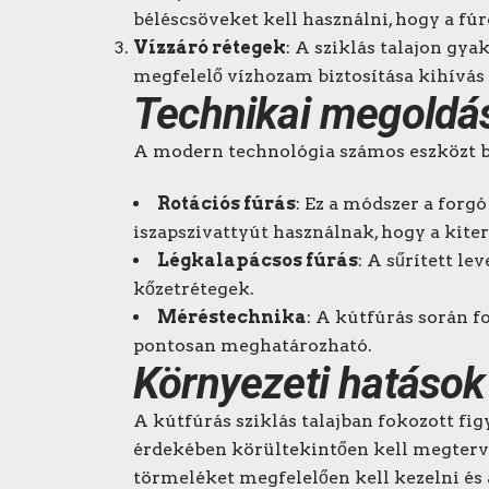
béléscsöveket kell használni, hogy a fú
Vízzáró rétegek
: A sziklás talajon gy
megfelelő vízhozam biztosítása kihívás 
Technikai megoldá
A modern technológia számos eszközt biz
Rotációs fúrás
: Ez a módszer a forg
iszapszivattyút használnak, hogy a kite
Légkalapácsos fúrás
: A sűrített l
kőzetrétegek.
Méréstechnika
: A kútfúrás során f
pontosan meghatározható.
Környezeti hatások
A kútfúrás sziklás talajban fokozott fi
érdekében körültekintően kell megtervez
törmeléket megfelelően kell kezelni és 