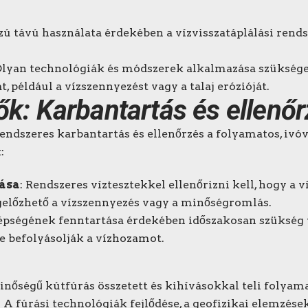
zú távú használata érdekében a vízvisszatáplálási rend
Olyan technológiák és módszerek alkalmazása szüksége
 például a vízszennyezést vagy a talaj erózióját.
ők: Karbantartás és ellenő
rendszeres karbantartás és ellenőrzés a folyamatos, ivóv
:
ása
: Rendszeres víztesztekkel ellenőrizni kell, hogy a v
lőzhető a vízszennyezés vagy a minőségromlás.
 épségének fenntartása érdekében időszakosan szükség v
e befolyásolják a vízhozamot.
minőségű kútfúrás összetett és kihívásokkal teli folyam
 A fúrási technológiák fejlődése, a geofizikai elemzése