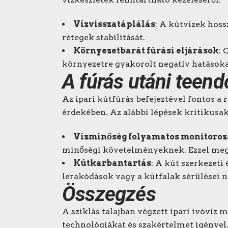
Vízvisszatáplálás
: A kútvizek hoss
rétegek stabilitását.
Környezetbarát fúrási eljárások
: 
környezetre gyakorolt negatív hatásokat,
A fúrás utáni teend
Az ipari kútfúrás befejeztével fontos a 
érdekében. Az alábbi lépések kritikusak
Vízminőség folyamatos monitoroz
minőségi követelményeknek. Ezzel mege
Kútkarbantartás
: A kút szerkezeti
lerakódások vagy a kútfalak sérülései n
Összegzés
A sziklás talajban végzett ipari ivóvíz 
technológiákat és szakértelmet igényel.