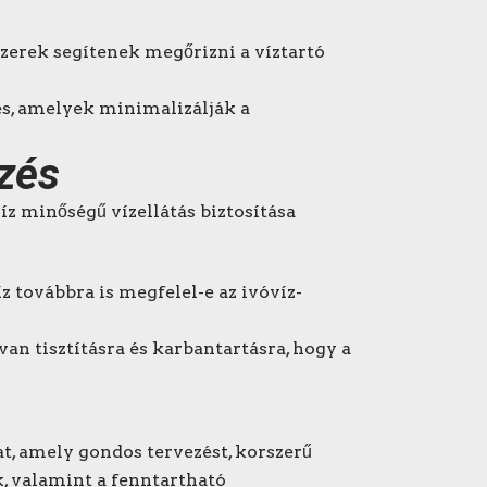
szerek segítenek megőrizni a víztartó
s, amelyek minimalizálják a
rzés
íz minőségű vízellátás biztosítása
íz továbbra is megfelel-e az ivóvíz-
an tisztításra és karbantartásra, hogy a
at, amely gondos tervezést, korszerű
k, valamint a fenntartható