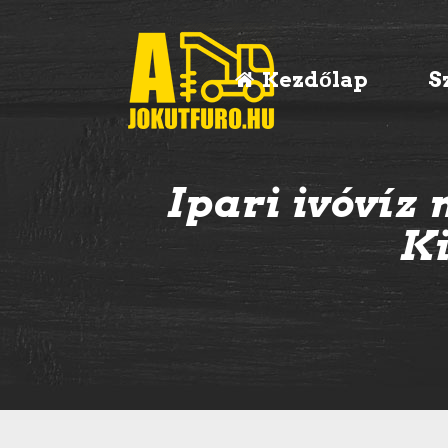
Kezdőlap
S
Ipari ivóvíz 
Ki