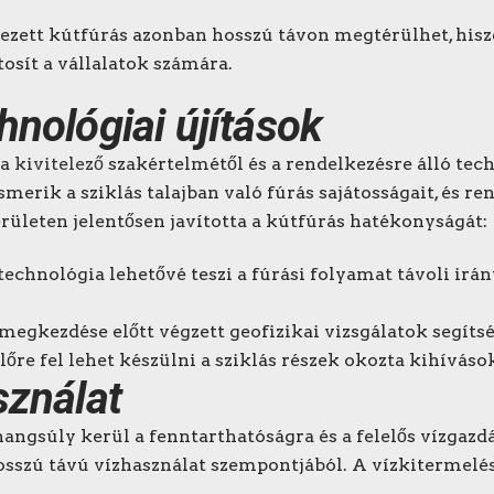
ezett kútfúrás azonban hosszú távon megtérülhet, hiszen
osít a vállalatok számára.
hnológiai újítások
 a
kivitelező
szakértelmétől és a rendelkezésre álló tec
erik a sziklás talajban való fúrás sajátosságait, és r
rületen jelentősen javította a kútfúrás hatékonyságát:
technológia lehetővé teszi a fúrási folyamat távoli irán
 megkezdése előtt végzett geofizikai vizsgálatok segíts
 előre fel lehet készülni a sziklás részek okozta kihíváso
sználat
angsúly kerül a fenntarthatóságra és a felelős vízgazdá
sszú távú vízhasználat szempontjából. A vízkitermelés 