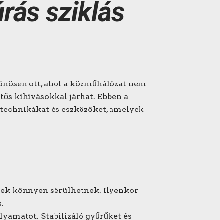
rás sziklás
lönösen ott, ahol a közműhálózat nem
ntős kihívásokkal járhat. Ebben a
 technikákat és eszközöket, amelyek
ejek könnyen sérülhetnek. Ilyenkor
.
olyamatot. Stabilizáló gyűrűket és