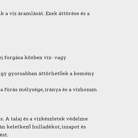
 a víz áramlását. Ezek áttörése és a
ej forgása közben víz- vagy
a, így gyorsabban áttörhetőek a kemény
a fúrás mélysége, iránya és a vízhozam
. A talaj és a vízkészletek védelme
n keletkező hulladékot, iszapot és
ést.