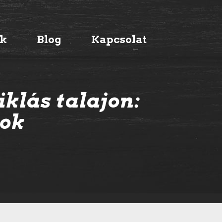
ák
Blog
Kapcsolat
iklás talajon:
sok