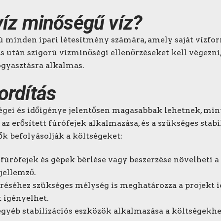
víz minőségű víz?
ú minden ipari létesítmény számára, amely saját vízfor
 után szigorú vízminőségi ellenőrzéseket kell végezni,
gyasztásra alkalmas.
ordítás
égei
és időigénye jelentősen magasabbak lehetnek, min
z erősített fúrófejek alkalmazása, és a szükséges stab
ők befolyásolják a költségeket:
s fúrófejek és gépek bérlése vagy beszerzése növelheti
jellemző.
léréséhez szükséges mélység is meghatározza a projekt id
t igényelhet.
 egyéb stabilizációs eszközök alkalmazása a költségekh