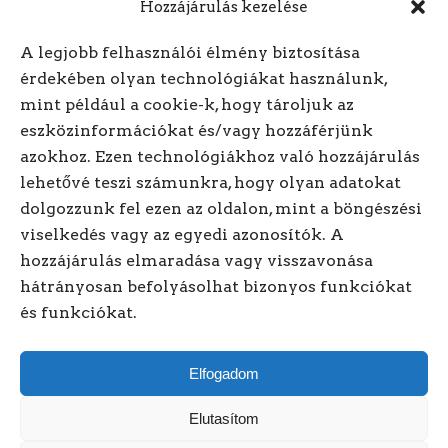
Hozzájárulás kezelése
A legjobb felhasználói élmény biztosítása
érdekében olyan technológiákat használunk,
mint például a cookie-k, hogy tároljuk az
Hívjon minket! +3620/318-
eszközinformációkat és/vagy hozzáférjünk
azokhoz. Ezen technológiákhoz való hozzájárulás
1614
lehetővé teszi számunkra, hogy olyan adatokat
dolgozzunk fel ezen az oldalon, mint a böngészési
Kövessen minket online!
viselkedés vagy az egyedi azonosítók. A
hozzájárulás elmaradása vagy visszavonása
hátrányosan befolyásolhat bizonyos funkciókat
és funkciókat.
Elfogadom
Elutasítom