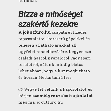
kútjukat.
Bízza a minőséget
szakértő kezekre
A
jokutfuro.hu
csapata évtizedes
tapasztalattal, korszerű gépekkel és
teljesen átlátható árakkal áll
ügyfelei rendelkezésére. Legyen szó
családi házról, nyaralóról vagy ipari
területről, nálunk mindig biztos
lehet abban, hogy a kút megbízható
és hosszú élettartamú lesz.
👉 Vegye fel velünk a kapcsolatot, és
kérjen
személyre szabott ajánlatot
még ma:
jokutfuro.hu