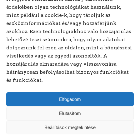
érdekében olyan technológiákat használunk,
mint például a cookie-k, hogy tároljuk az
Hívjon minket! +3620/318-
eszközinformációkat és/vagy hozzáférjünk
azokhoz. Ezen technológiákhoz való hozzájárulás
1614
lehetővé teszi számunkra, hogy olyan adatokat
dolgozzunk fel ezen az oldalon, mint a böngészési
Kövessen minket online!
viselkedés vagy az egyedi azonosítók. A
hozzájárulás elmaradása vagy visszavonása
hátrányosan befolyásolhat bizonyos funkciókat
és funkciókat.
Elfogadom
Elutasítom
Beállítások megtekintése
© Copyright
A Jókútfúró
|
Általános szerződési