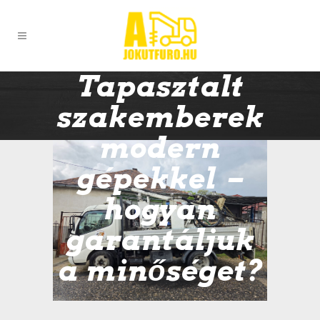
Tapasztalt
szakemberek
modern
gépekkel –
hogyan
garantáljuk
a minőséget?