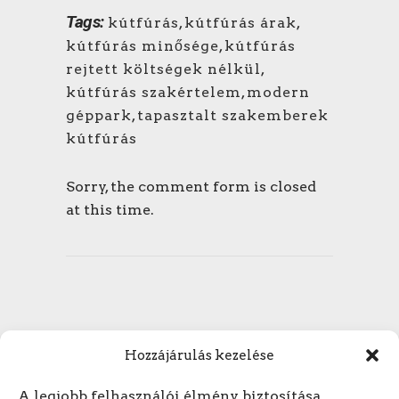
Tags:
kútfúrás
,
kútfúrás árak
,
kútfúrás minősége
,
kútfúrás
rejtett költségek nélkül
,
kútfúrás szakértelem
,
modern
géppark
,
tapasztalt szakemberek
kútfúrás
Sorry, the comment form is closed
at this time.
Hozzájárulás kezelése
A legjobb felhasználói élmény biztosítása