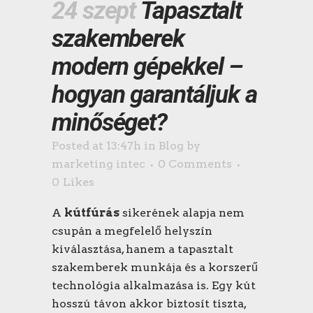
24 szept
Tapasztalt
szakemberek
modern gépekkel –
hogyan garantáljuk a
minőséget?
Posted at 13:47h
in
Blog
by
marketing intec
0 Comments
0
Likes
A
kútfúrás
sikerének alapja nem
csupán a megfelelő helyszín
kiválasztása, hanem a tapasztalt
szakemberek munkája és a korszerű
technológia alkalmazása is. Egy kút
hosszú távon akkor biztosít tiszta,