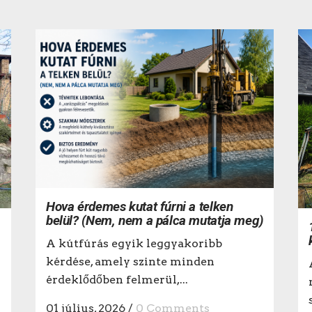
Hova érdemes kutat fúrni a telken
belül? (Nem, nem a pálca mutatja meg)
A kútfúrás egyik leggyakoribb
kérdése, amely szinte minden
érdeklődőben felmerül,...
01 július, 2026
/
0 Comments