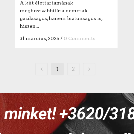
A kút élettartamának
meghosszabbítása nemcsak
gazdaságos, hanem biztonságos is,
hiszen...
31 március, 2025
/
0 Comments
1
2
n minket! +3620/31