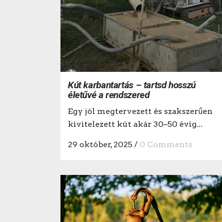
Kút karbantartás – tartsd hosszú
életűvé a rendszered
Egy jól megtervezett és szakszerűen
kivitelezett kút akár 30–50 évig...
29 október, 2025
/
0 Comments