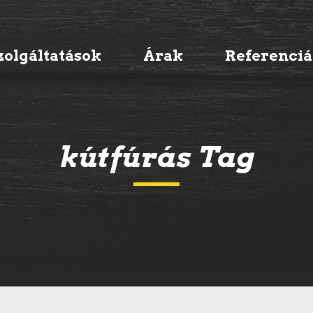
zolgáltatások
Árak
Referenci
kútfúrás Tag