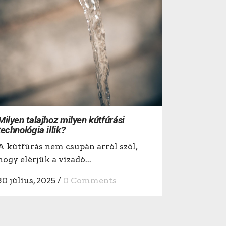
Milyen talajhoz milyen kútfúrási
technológia illik?
A kútfúrás nem csupán arról szól,
hogy elérjük a vízadó...
30 július, 2025
/
0 Comments