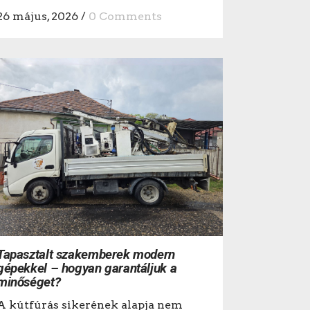
26 május, 2026
/
0 Comments
Tapasztalt szakemberek modern
gépekkel – hogyan garantáljuk a
minőséget?
A kútfúrás sikerének alapja nem