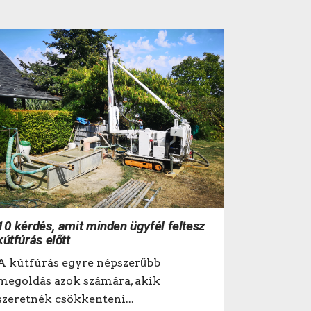
10 kérdés, amit minden ügyfél feltesz
kútfúrás előtt
A kútfúrás egyre népszerűbb
megoldás azok számára, akik
szeretnék csökkenteni...